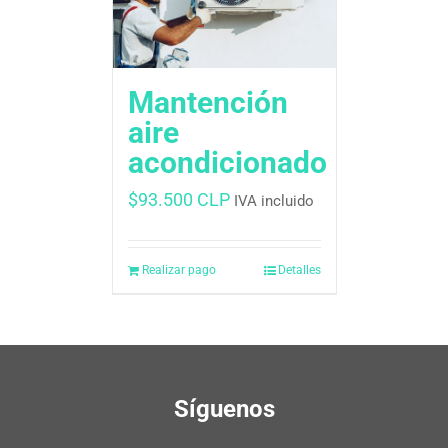
Mantención
aire
acondicionado
$
93.500 CLP
IVA incluido
Realizar pago
Detalles
Síguenos