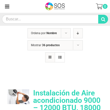
Saltar
0
al
contenido
Search
for:
Ordena por
Nombre
Mostrar
36 productos
Instalación de Aire
acondicionado 9000
– 12000 BTU, 18000