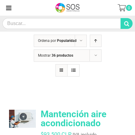
Saltar
0
al
contenido
Search
for:
Ordena por
Popularidad
Mostrar
36 productos
Mantención aire
acondicionado
$
93.500 CLP
IVA incluido