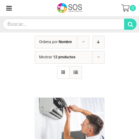
Saltar
0
al
contenido
Search
for:
Ordena por
Nombre
Mostrar
12 productos