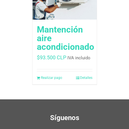
Mantención
aire
acondicionado
$
93.500 CLP
IVA incluido
Realizar pago
Detalles
Síguenos