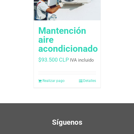
Mantención
aire
acondicionado
$
93.500 CLP
IVA incluido
Realizar pago
Detalles
Síguenos