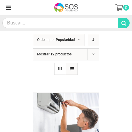
Saltar
0
al
contenido
Search
for:
Ordena por
Popularidad
Mostrar
12 productos