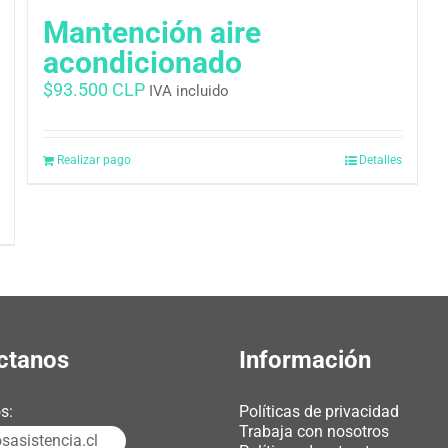
Mantención aire
acondicionado
$
93.500 CLP
IVA incluido
Realizar pago
Detalles
ctanos
Información
s:
Políticas de privacidad
Trabaja con nosotros
asistencia.cl