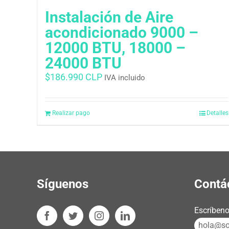
Instalación de Aire
acondicionado 9000 –
12000 BTU, 18000 –
24000 BTU
$
186.990 CLP
IVA incluido
Realizar pago
Detalles
Síguenos
Contá
Escríbeno
hola@sos