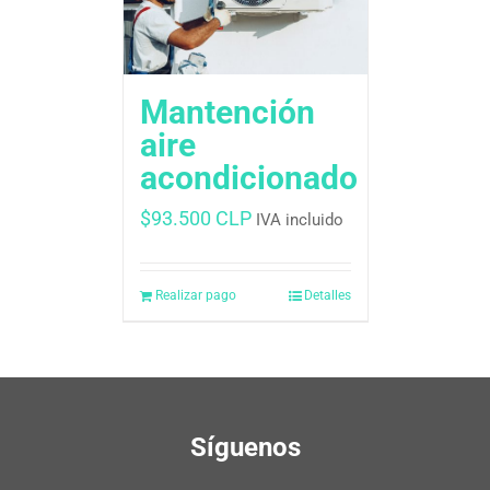
Mantención
aire
acondicionado
$
93.500 CLP
IVA incluido
Realizar pago
Detalles
Síguenos