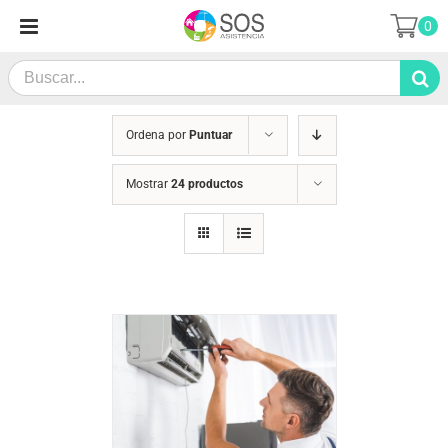
Saltar
0
al
contenido
Search
for:
Ordena por
Puntuar
Mostrar
24 productos