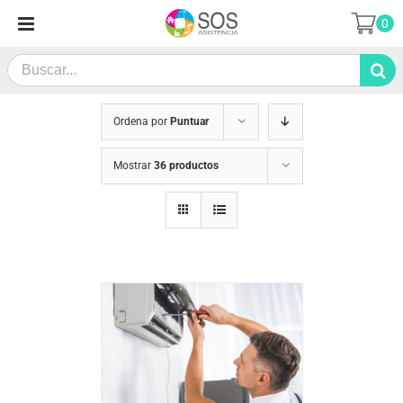
Saltar
0
al
contenido
Search
for:
Ordena por
Puntuar
Mostrar
36 productos