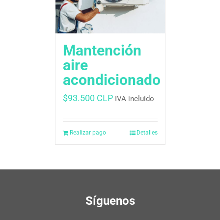
Mantención
aire
acondicionado
$
93.500 CLP
IVA incluido
Realizar pago
Detalles
Síguenos