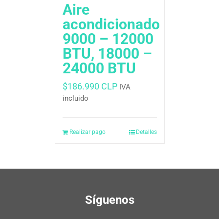
Aire
acondicionado
9000 – 12000
BTU, 18000 –
24000 BTU
$
186.990 CLP
IVA
incluido
Realizar pago
Detalles
Síguenos