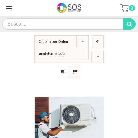
Saltar
0
al
contenido
Search
for:
Ordena por
Orden
predeterminado
Mostrar
36 productos