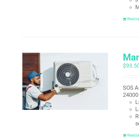
M
Realiz
Man
$
93.5
SOS As
24000 
L
L
R
s
Realiz