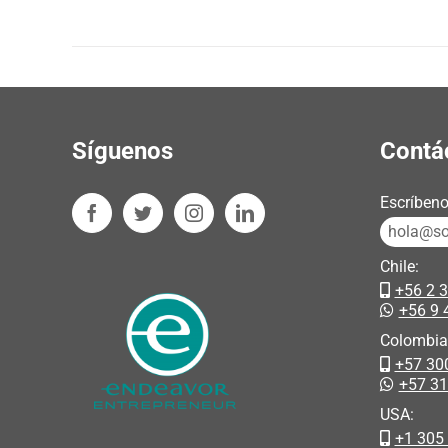
Síguenos
Contá
Escríbeno
hola@sos
Chile:
+56 2 
+56 9 
Colombia
+57 30
+57 3
USA:
+1 305