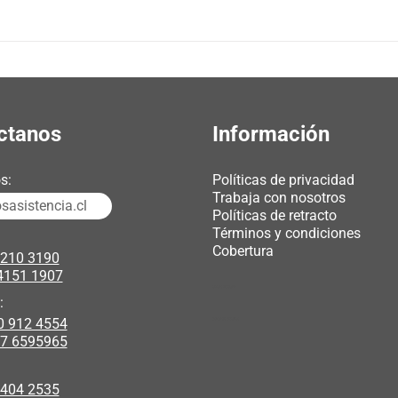
ctanos
Información
s:
Políticas de privacidad
Trabaja con nosotros
asistencia.cl
Políticas de retracto
Términos y condiciones
Cobertura
3210 3190
4151 1907
chicas webcam
:
0 912 4554
polipasto electrico
17 6595965
 404 2535