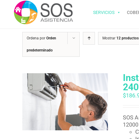
Saltar
al
SERVICIOS
COBE
contenido
Ordena por
Orden
Mostrar
12 productos
predeterminado
Ins
240
$
186.
SOS As
12000 
C
I