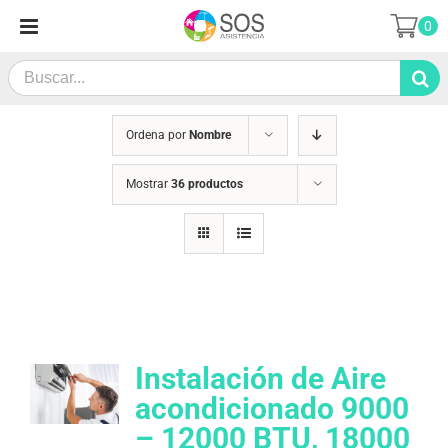
Saltar
0
al
contenido
Search
for:
Ordena por
Nombre
Mostrar
36 productos
Instalación de Aire
acondicionado 9000
– 12000 BTU, 18000