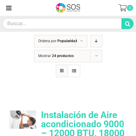
Saltar
0
al
contenido
Search
for:
Ordena por
Popularidad
Mostrar
24 productos
Instalación de Aire
acondicionado 9000
– 12000 BTU, 18000