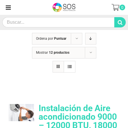
Saltar
0
al
contenido
Search
for:
Ordena por
Puntuar
Mostrar
12 productos
Instalación de Aire
acondicionado 9000
– 12000 BTU, 18000