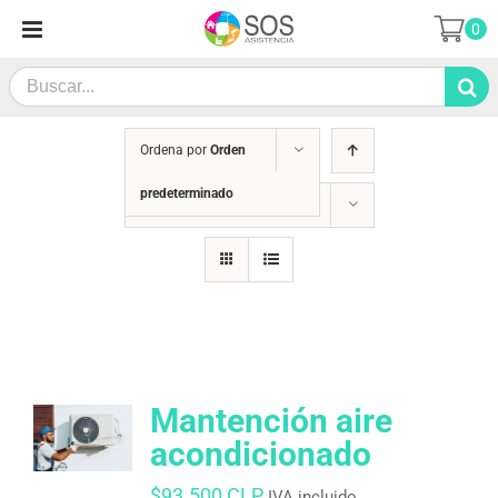
Saltar
0
al
contenido
Search
for:
Ordena por
Orden
predeterminado
Mostrar
12 productos
Mantención aire
acondicionado
$
93.500 CLP
IVA incluido