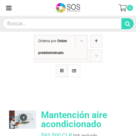
Saltar
0
al
contenido
Search
for:
Ordena por
Orden
predeterminado
Mostrar
12 productos
Mantención aire
acondicionado
$
93.500 CLP
IVA incluido