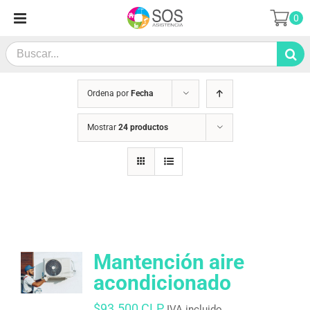
Saltar
0
al
contenido
Search
for:
Ordena por
Fecha
Mostrar
24 productos
Mantención aire
acondicionado
$
93.500 CLP
IVA incluido