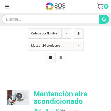
Saltar
0
al
contenido
Search
for:
Ordena por
Nombre
Mostrar
24 productos
Mantención aire
acondicionado
$
93.500 CLP
IVA incluido