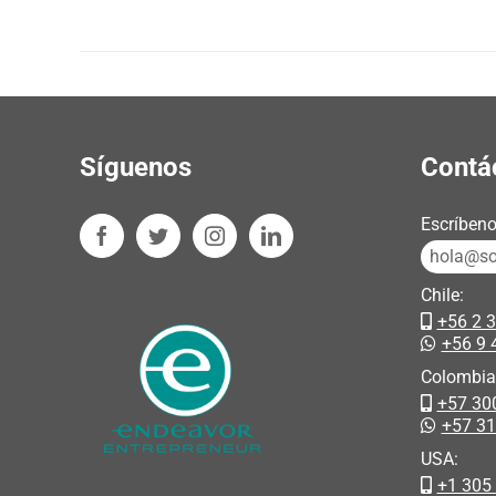
Síguenos
Contá
Escríbeno
hola@sos
Chile:
+56 2 
+56 9 
Colombia
+57 30
+57 3
USA:
+1 305