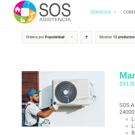
Saltar
al
SERVICIOS
COBE
contenido
Ordena por
Popularidad
Mostrar
12 productos
Man
$
93.5
SOS As
24000 
L
L
R