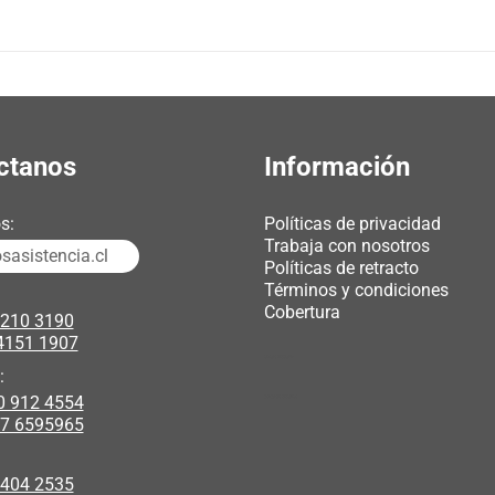
ctanos
Información
s:
Políticas de privacidad
Trabaja con nosotros
asistencia.cl
Políticas de retracto
Términos y condiciones
Cobertura
3210 3190
4151 1907
chicas webcam
:
0 912 4554
polipasto electrico
17 6595965
 404 2535