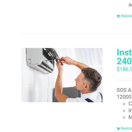
s
Realiz
Ins
240
$
186.
SOS As
12000 
C
I
M
Realiz