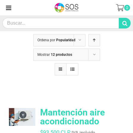
Saltar
0
al
contenido
Search
for:
Ordena por
Popularidad
Mostrar
12 productos
Mantención aire
acondicionado
$
93.500 CLP
IVA incluido