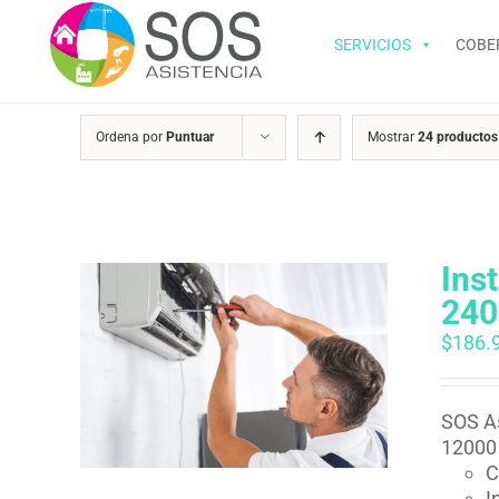
Saltar
al
SERVICIOS
COBE
contenido
Ordena por
Puntuar
Mostrar
24 productos
Ins
240
$
186.
SOS As
12000 
C
I