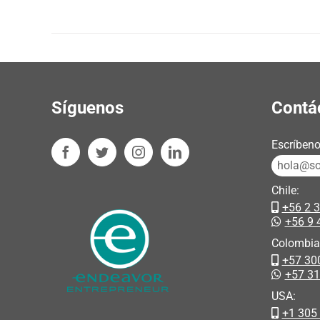
Síguenos
Contá
Escríbeno
hola@sos
Chile:
+56 2 
+56 9 
Colombia
+57 30
+57 3
USA:
+1 305