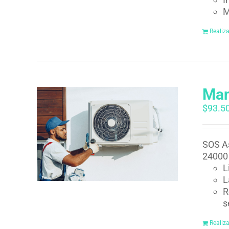
M
Realiz
Man
$
93.5
SOS As
24000 
L
L
R
s
Realiz