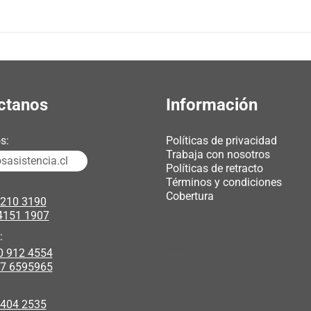
ctanos
Información
s:
Políticas de privacidad
Trabaja con nosotros
asistencia.cl
Políticas de retracto
Términos y condiciones
Cobertura
3210 3190
4151 1907
chicas webcam
:
0 912 4554
polipasto electrico
17 6595965
 404 2535