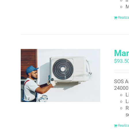
M
Realiz
Man
$
93.5
SOS As
24000 
L
L
R
s
Realiz