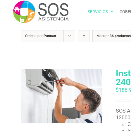
Saltar
al
SERVICIOS
COBE
contenido
Ordena por
Puntuar
Mostrar
36 productos
Ins
240
$
186.
SOS As
12000 
C
I