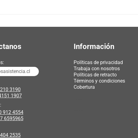
ctanos
Información
s:
Políticas de privacidad
Trabaja con nosotros
asistencia.cl
Políticas de retracto
Términos y condiciones
Cobertura
3210 3190
4151 1907
chicas webcam
:
0 912 4554
polipasto electrico
17 6595965
 404 2535