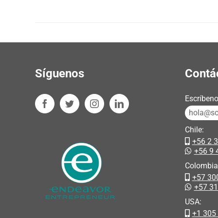
Síguenos
Contá
Escríbeno
hola@sos
Chile:
+56 2 
+56 9 
Colombia
+57 30
+57 3
USA:
+1 305