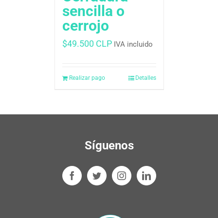
sencilla o
cerrojo
$
49.500 CLP
IVA incluido
Realizar pago
Detalles
Síguenos