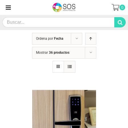
Saltar
0
al
contenido
Search
for:
Ordena por
Fecha
Mostrar
36 productos