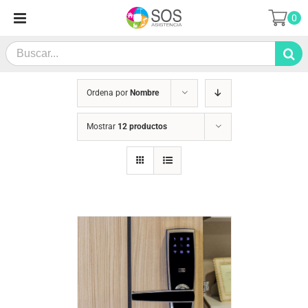
Saltar
0
al
contenido
Search
for:
Ordena por
Nombre
Mostrar
12 productos