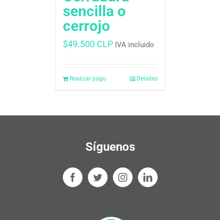
sencilla o
cerrojo
$
49.500 CLP
IVA incluido
Realizar pago
Detalles
Síguenos