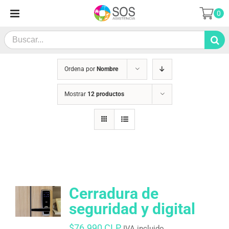
Saltar
0
al
contenido
Search
for:
Ordena por
Nombre
Mostrar
12 productos
Cerradura de
seguridad y digital
$
76.990 CLP
IVA incluido