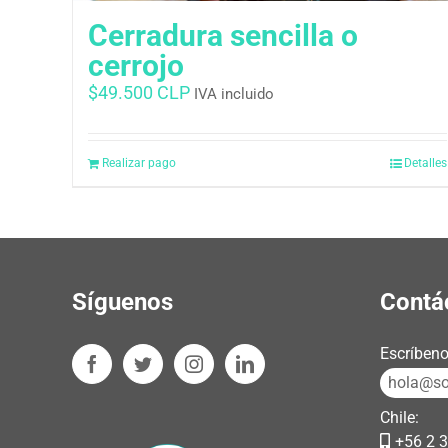
Cerradura sencilla o
cerrojo
$
49.500 CLP
IVA incluido
Realizar pago
Detalles
Síguenos
Contá
Escríbeno
hola@sos
Chile:
+56 2 