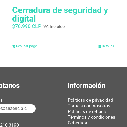
Cerradura de seguridad y
digital
$
76.990 CLP
IVA incluido
Realizar pago
Detalles
ctanos
Información
s:
Políticas de privacidad
Trabaja con nosotros
asistencia.cl
Políticas de retracto
Términos y condiciones
Cobertura
3210 3190