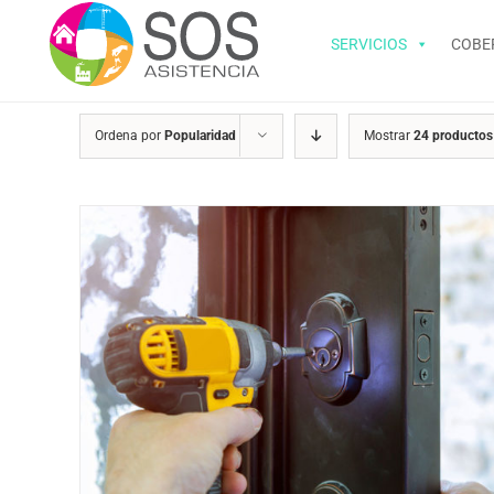
Saltar
al
SERVICIOS
COBE
contenido
Ordena por
Popularidad
Mostrar
24 productos