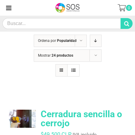
Saltar
0
al
contenido
Search
for:
Ordena por
Popularidad
Mostrar
24 productos
Cerradura sencilla o
cerrojo
$
49.500 CLP
IVA incluido