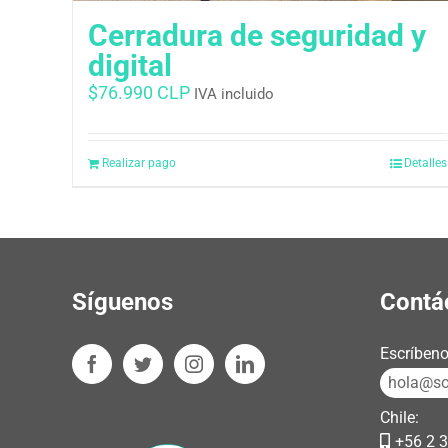
Cerradura de seguridad y
digital
$
76.990 CLP
IVA incluido
Realizar pago
Detalles
Síguenos
Contá
Escríbeno
hola@sos
Chile:
+56 2 