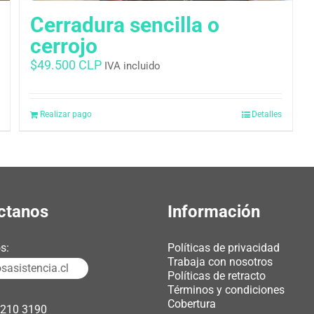
Cerradura sencilla o
cerrojo
$
49.500 CLP
IVA incluido
Realizar pago
Detalles
ctanos
Información
s:
Políticas de privacidad
Trabaja con nosotros
asistencia.cl
Políticas de retracto
Términos y condiciones
Cobertura
3210 3190