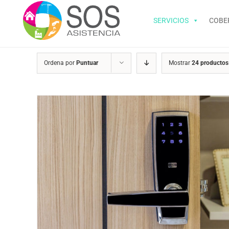
Saltar
al
SERVICIOS
COBE
contenido
Ordena por
Puntuar
Mostrar
24 productos