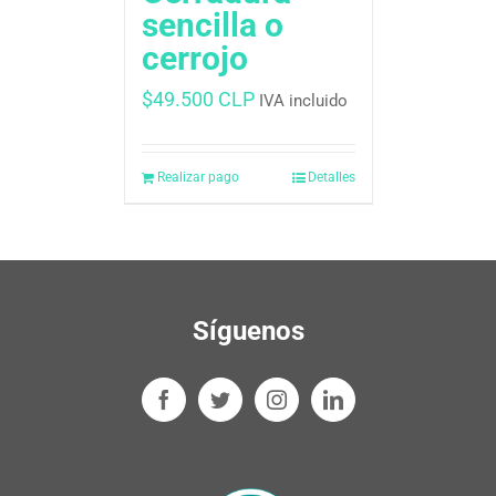
sencilla o
cerrojo
$
49.500 CLP
IVA incluido
Realizar pago
Detalles
Síguenos