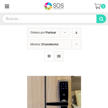
Saltar
0
al
contenido
Search
for:
Ordena por
Puntuar
Mostrar
24 productos