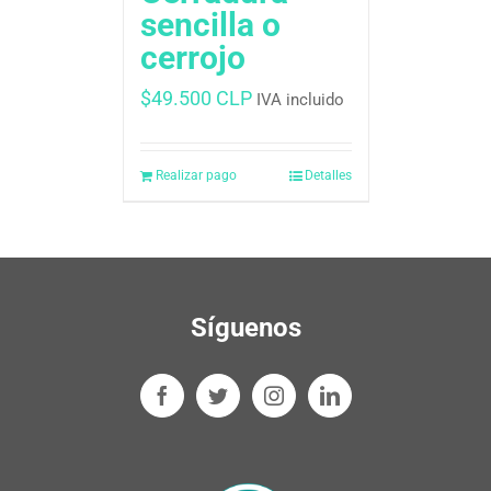
sencilla o
cerrojo
$
49.500 CLP
IVA incluido
Realizar pago
Detalles
Síguenos