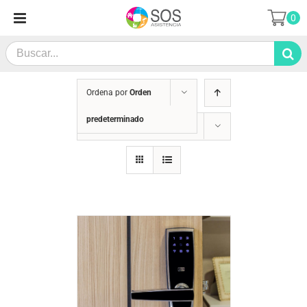
Saltar
0
al
contenido
Search
for:
Ordena por
Orden
predeterminado
Mostrar
24 productos