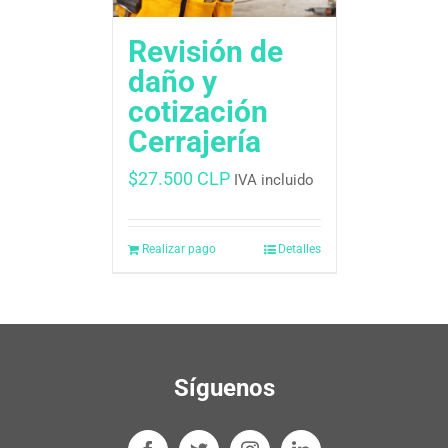
Revisión de
daño y
cotización
Cerrajería
$
27.500 CLP
IVA incluido
Realizar pago
Detalles
Síguenos