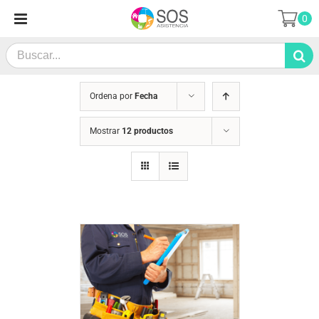
Saltar
0
al
contenido
Search
for:
Ordena por
Fecha
Mostrar
12 productos