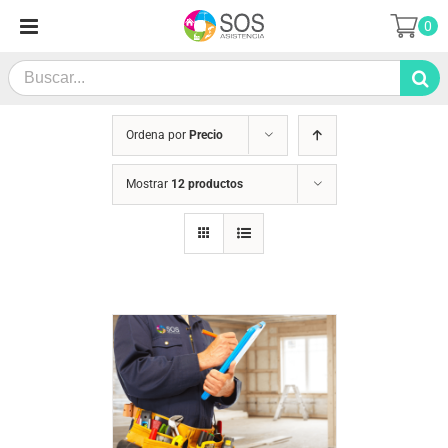
Saltar
0
al
contenido
Search
for:
Ordena por
Precio
Mostrar
12 productos