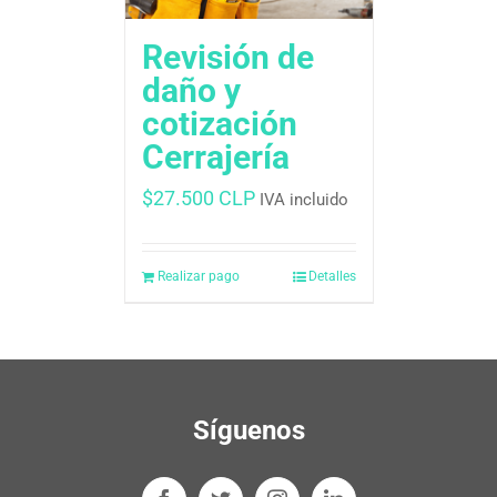
Revisión de
daño y
cotización
Cerrajería
$
27.500 CLP
IVA incluido
Realizar pago
Detalles
Síguenos