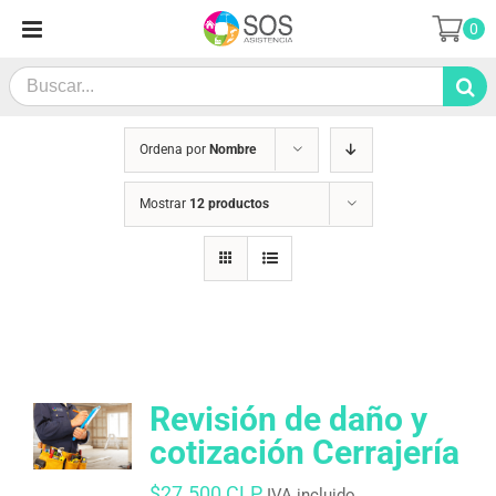
Saltar
0
al
contenido
Search
for:
Ordena por
Nombre
Mostrar
12 productos
Revisión de daño y
cotización Cerrajería
$
27.500 CLP
IVA incluido