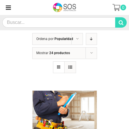
Saltar
0
al
contenido
Search
for:
Ordena por
Popularidad
Mostrar
24 productos