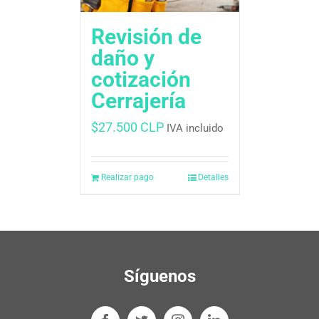
Revisión de
daño y
cotización
Cerrajería
$
27.500 CLP
IVA incluido
Realizar pago
Detalles
Síguenos