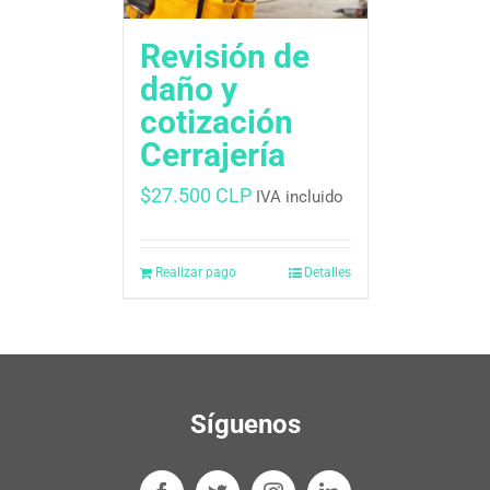
Revisión de
daño y
cotización
Cerrajería
$
27.500 CLP
IVA incluido
Realizar pago
Detalles
Síguenos