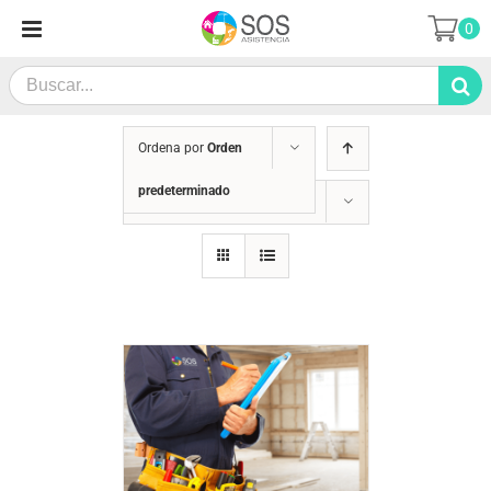
Saltar
0
al
contenido
Search
for:
Ordena por
Orden
predeterminado
Mostrar
24 productos