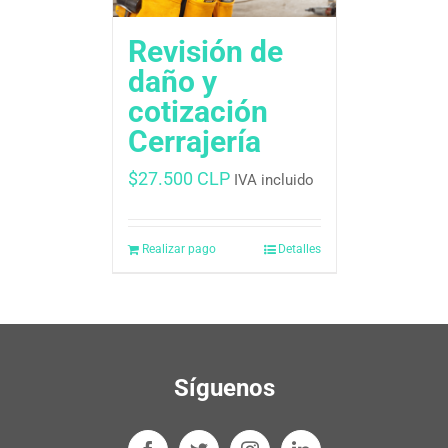
Revisión de
daño y
cotización
Cerrajería
$
27.500 CLP
IVA incluido
Realizar pago
Detalles
Síguenos