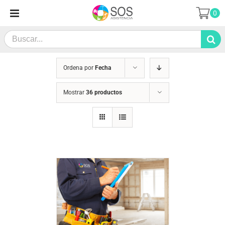
Saltar
0
al
contenido
Search
for:
Ordena por
Fecha
Mostrar
36 productos