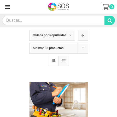
Saltar
0
al
contenido
Search
for:
Ordena por
Popularidad
Mostrar
36 productos