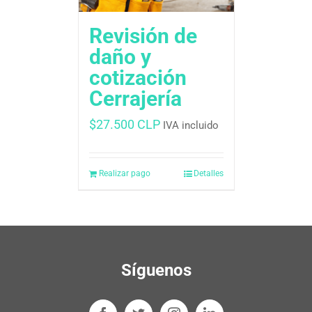
Revisión de
daño y
cotización
Cerrajería
$
27.500 CLP
IVA incluido
Realizar pago
Detalles
Síguenos