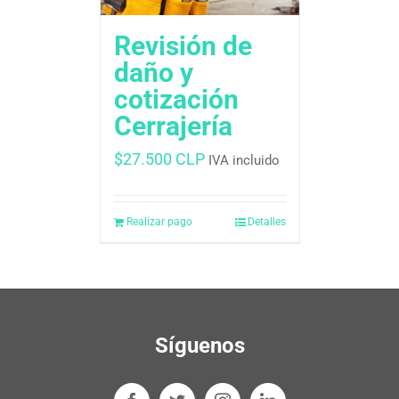
Revisión de
daño y
cotización
Cerrajería
$
27.500 CLP
IVA incluido
Realizar pago
Detalles
Síguenos