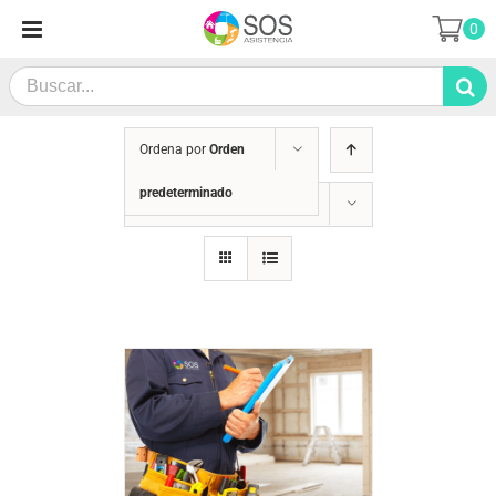
Saltar
0
al
contenido
Search
for:
Ordena por
Orden
predeterminado
Mostrar
36 productos