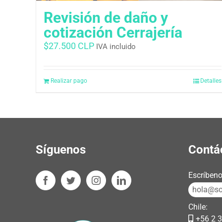
Revisión de daño y
cotización Cerrajería
$
27.500 CLP
IVA incluido
Realizar pago
Detalles
Síguenos
Contá
Escríbeno
hola@sos
Chile:
+56 2 