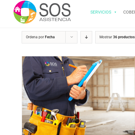
Saltar
al
SERVICIOS
COBE
contenido
Ordena por
Fecha
Mostrar
36 productos