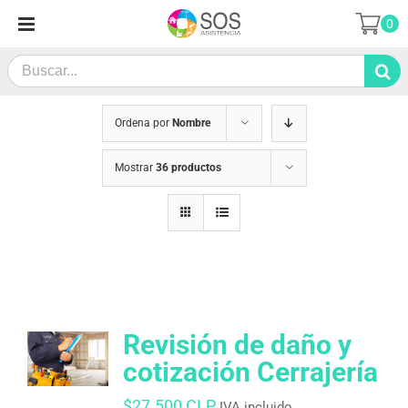
Saltar
0
al
contenido
Search
for:
Ordena por
Nombre
Mostrar
36 productos
Revisión de daño y
cotización Cerrajería
$
27.500 CLP
IVA incluido