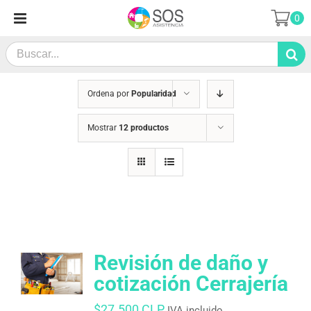
Saltar
0
al
contenido
Search
for:
Ordena por
Popularidad
Mostrar
12 productos
Revisión de daño y
cotización Cerrajería
$
27.500 CLP
IVA incluido