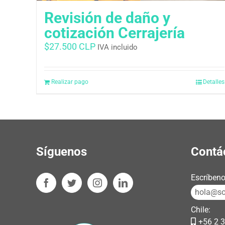
Revisión de daño y
cotización Cerrajería
$
27.500 CLP
IVA incluido
Realizar pago
Detalles
Síguenos
Contá
Escríbeno
hola@sos
Chile:
+56 2 