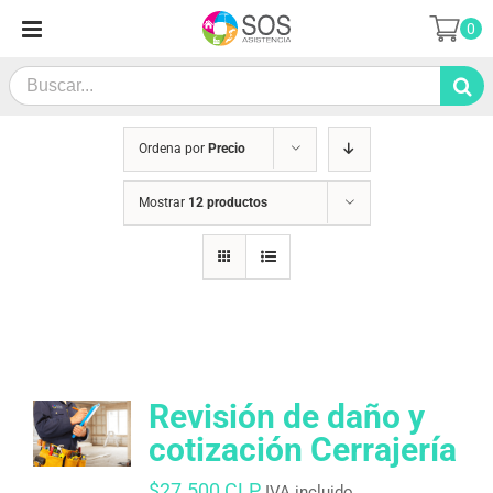
Saltar
0
al
contenido
Search
for:
Ordena por
Precio
Mostrar
12 productos
Revisión de daño y
cotización Cerrajería
$
27.500 CLP
IVA incluido