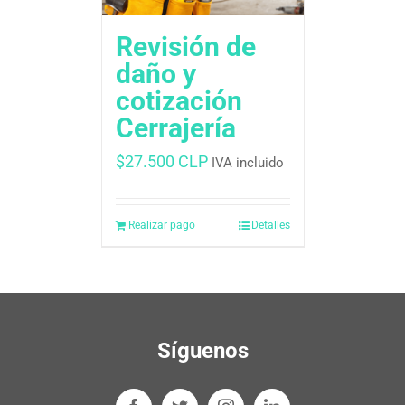
Revisión de
daño y
cotización
Cerrajería
$
27.500 CLP
IVA incluido
Realizar pago
Detalles
Síguenos