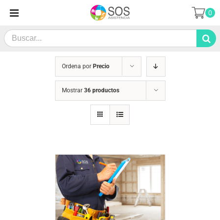
Saltar
0
al
contenido
Search
for:
Ordena por
Precio
Mostrar
36 productos