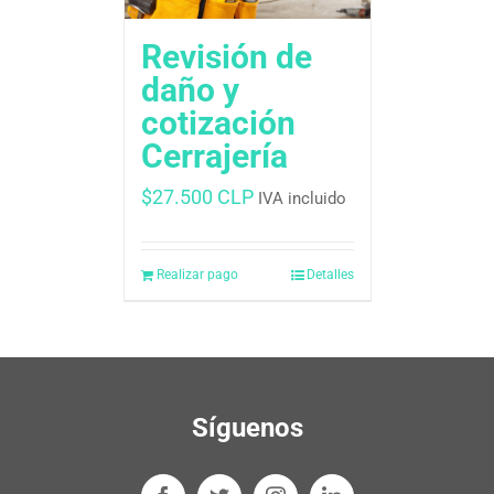
Revisión de
daño y
cotización
Cerrajería
$
27.500 CLP
IVA incluido
Realizar pago
Detalles
Síguenos