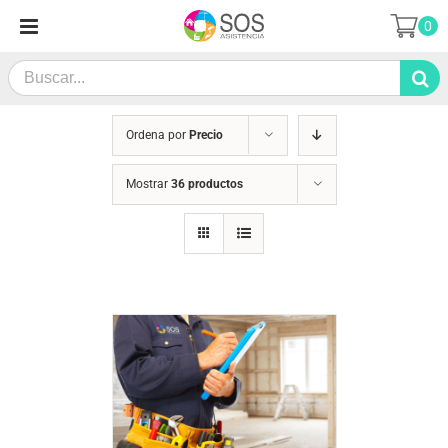
Saltar
0
al
contenido
Search
for:
Ordena por
Precio
Mostrar
36 productos