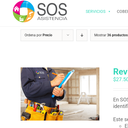
Saltar
al
SERVICIOS
COBE
contenido
Ordena por
Precio
Mostrar
36 productos
Rev
$
27.5
En SOS
identi
Este s
E