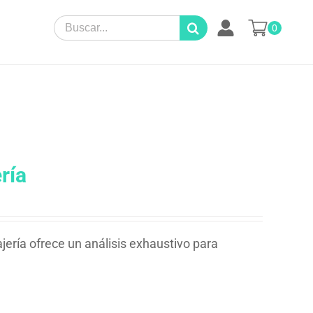
Search
0
for:
ría
jería ofrece un análisis exhaustivo para