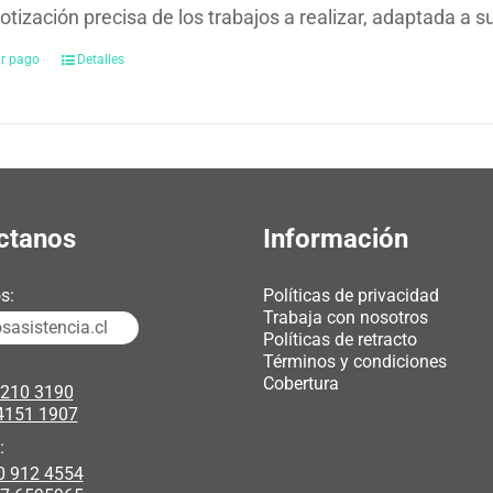
otización precisa de los trabajos a realizar, adaptada a 
ar pago
Detalles
ctanos
Información
s:
Políticas de privacidad
Trabaja con nosotros
asistencia.cl
Políticas de retracto
Términos y condiciones
Cobertura
3210 3190
4151 1907
chicas webcam
:
0 912 4554
polipasto electrico