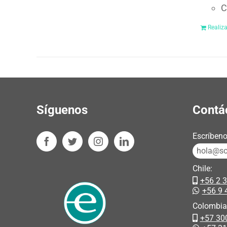
C
Realiz
Síguenos
Contá
Escríbeno
hola@sos
Chile:
+56 2 
+56 9 
Colombia
+57 30