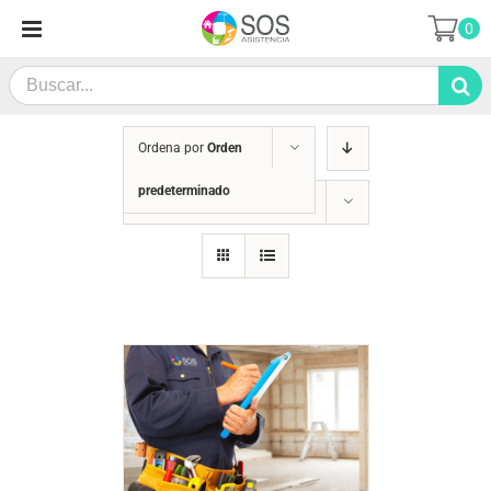
Saltar
0
al
contenido
Search
for:
Ordena por
Orden
predeterminado
Mostrar
36 productos