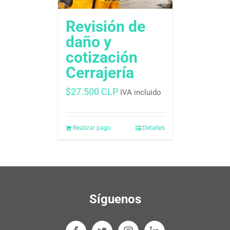
Revisión de
daño y
cotización
Cerrajería
$
27.500 CLP
IVA incluido
Realizar pago
Detalles
Síguenos