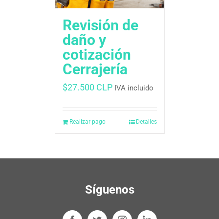
Revisión de
daño y
cotización
Cerrajería
$
27.500 CLP
IVA incluido
Realizar pago
Detalles
Síguenos