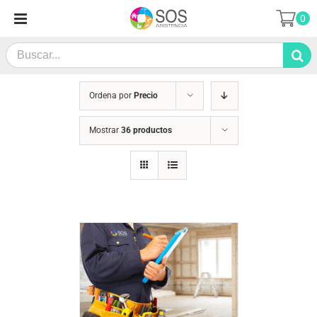
Saltar
0
al
contenido
Search
for:
Ordena por
Precio
Mostrar
36 productos