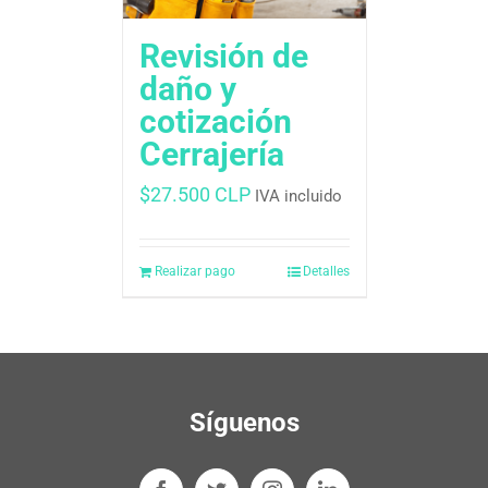
Revisión de
daño y
cotización
Cerrajería
$
27.500 CLP
IVA incluido
Realizar pago
Detalles
Síguenos