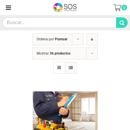
Saltar
0
al
contenido
Search
for:
Ordena por
Puntuar
Mostrar
36 productos