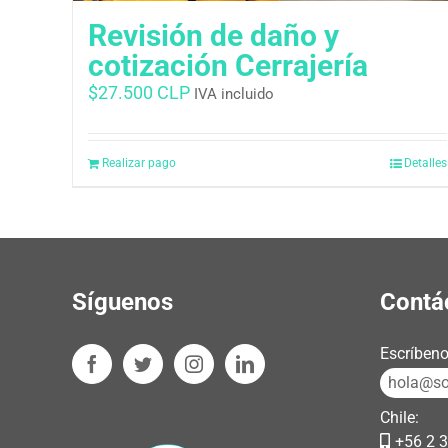
Revisión de daño y
cotización Cerrajería
$
27.500 CLP
IVA incluido
Realizar pago
Detalles
Síguenos
Contá
Escríbeno
hola@sos
Chile:
+56 2 