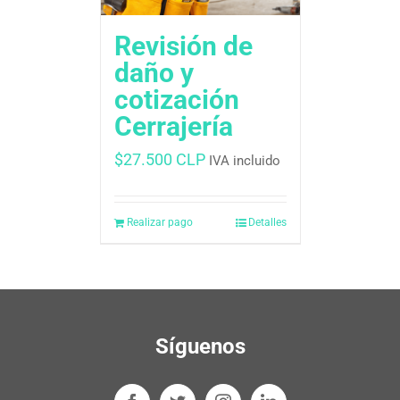
Revisión de
daño y
cotización
Cerrajería
$
27.500 CLP
IVA incluido
Realizar pago
Detalles
Síguenos