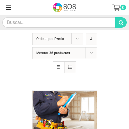
Saltar
0
al
contenido
Search
for:
Ordena por
Precio
Mostrar
36 productos